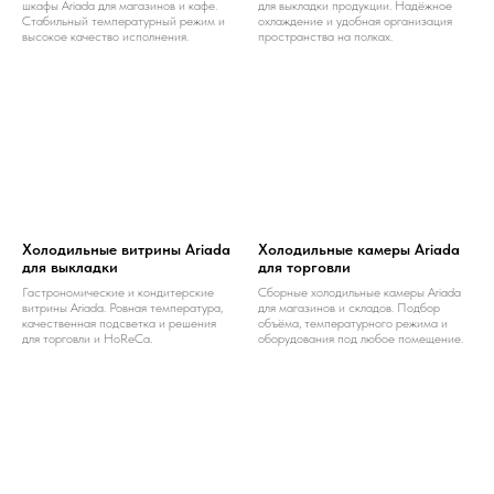
шкафы Ariada для магазинов и кафе.
для выкладки продукции. Надёжное
Стабильный температурный режим и
охлаждение и удобная организация
высокое качество исполнения.
пространства на полках.
Холодильные витрины Ariada
Холодильные камеры Ariada
для выкладки
для торговли
Гастрономические и кондитерские
Сборные холодильные камеры Ariada
витрины Ariada. Ровная температура,
для магазинов и складов. Подбор
качественная подсветка и решения
объёма, температурного режима и
для торговли и HoReCa.
оборудования под любое помещение.