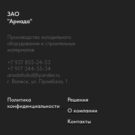
ЗАО
"Ариада"
Производство холодильного
оборудования и строительных
материалов
+7 937 855-24-53
+7 917 344-55-34
ariadaholod@yandex.ru
г. Волжск, ул. Промбаза, 1
Политика
Решения
конфиденциальности
О компании
Контакты