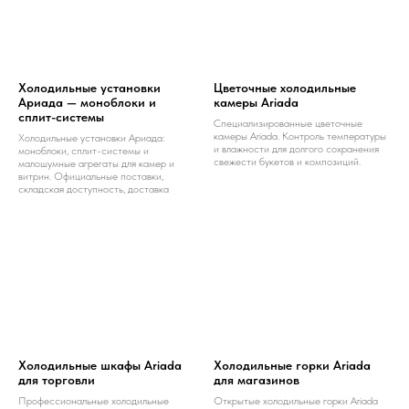
Холодильные установки
Цветочные холодильные
Ариада — моноблоки и
камеры Ariada
сплит-системы
Специализированные цветочные
камеры Ariada. Контроль температуры
Холодильные установки Ариада:
и влажности для долгого сохранения
моноблоки, сплит-системы и
свежести букетов и композиций.
малошумные агрегаты для камер и
витрин. Официальные поставки,
складская доступность, доставка
Холодильные шкафы Ariada
Холодильные горки Ariada
для торговли
для магазинов
Профессиональные холодильные
Открытые холодильные горки Ariada