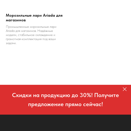
Морозильные лари Ariada для
магазинов
Промышленные морозильные лари
Ariada для магазинов. Надёжные
модели, стабильное охлаждение и
грамотная комплектация под ваши
задачи.
Скидки на продукцию до 30%! Получите
предложение прямо сейчас!