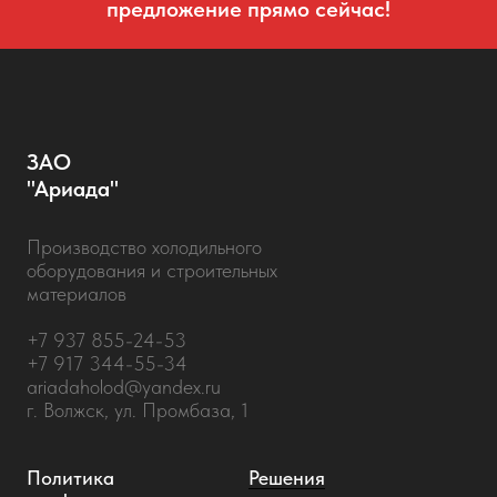
предложение прямо сейчас!
ЗАО
"Ариада"
Производство холодильного
оборудования и строительных
материалов
+7 937 855-24-53
+7 917 344-55-34
ariadaholod@yandex.ru
г. Волжск, ул. Промбаза, 1
Политика
Решения