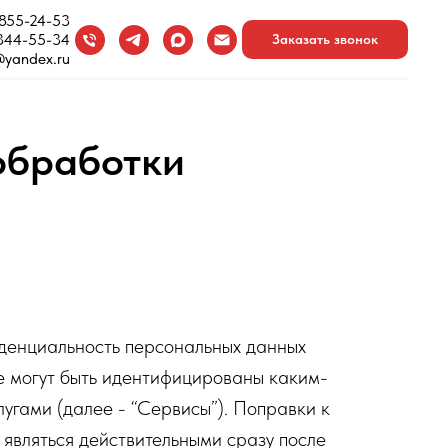
 855-24-53
344-55-34
Заказать звонок
@yandex.ru
обработки
иденциальность персональных данных
е могут быть идентифицированы каким-
слугами (далее - “Сервисы”). Поправки к
являться действительными сразу после