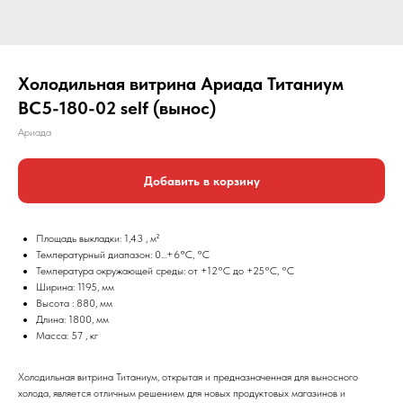
Холодильная витрина Ариада Титаниум
ВС5-180-02 self (вынос)
Ариада
Добавить в корзину
Площадь выкладки: 1,43 , м²
Температурный диапазон: 0...+6°C, °С
Температура окружающей среды: от +12°C до +25°C, °С
Ширина: 1195, мм
Высота : 880, мм
Длина: 1800, мм
Масса: 57 , кг
Холодильная витрина Титаниум, открытая и предназначенная для выносного
холода, является отличным решением для новых продуктовых магазинов и