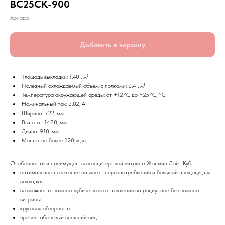
ВС25CK-900
Ариада
Добавить в корзину
Площадь выкладки: 1,40 , м²
Полезный охлаждаемый объем с полками: 0,4 , м³
Температура окружающей среды: от +12°C до +25°C, °С
Номинальный ток: 2,02, А
Ширина: 722, мм
Высота : 1480, мм
Длина: 910, мм
Масса: не более 120 кг, кг
Особенности и преимущества кондитерской витрины Жасмин Лайт Куб:
оптимальное сочетание низкого энергопотребления и большой площади для
выкладки
возможность замены кубического остекления на радиусное без замены
витрины
круговая обзорность
презентабельный внешний вид