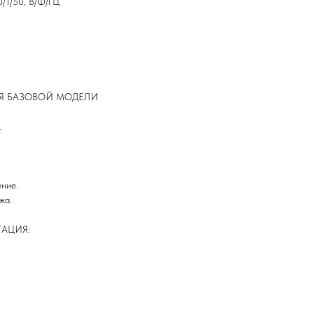
/1/50, В/Ф/ГЦ
Я БАЗОВОЙ МОДЕЛИ
.
ние.
жа.
АЦИЯ: