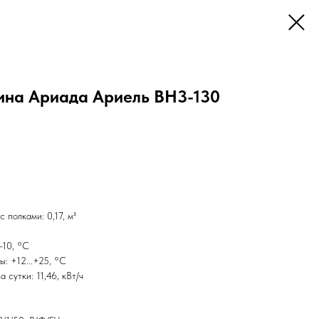
ина Ариада Ариель ВН3-130
полками: 0,17, м³
-10, °С
: +12...+25, °С
 сутки: 11,46, кВт/ч