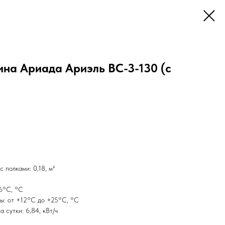
ина Ариада Ариэль ВС-3-130 (с
 полками: 0,18, м³
+6°C, °С
ы: от +12°C до +25°C, °С
 сутки: 6,84, кВт/ч