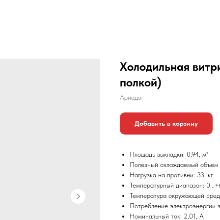
Холодильная витр
полкой)
Ариада
Добавить в корзину
Площадь выкладки: 0,94, м²
Полезный охлаждаемый объем с
Нагрузка на противни: 33, кг
Температурный диапазон: 0...
Температура окружающей сред
Потребление электроэнергии за
Номинальный ток: 2,01, А