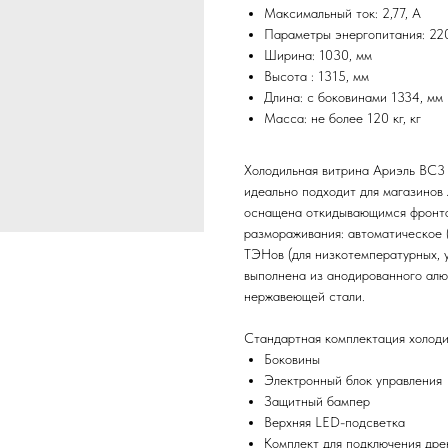
Максимальный ток: 2,77, А
Параметры энергопитания: 220
Ширина: 1030, мм
Высота : 1315, мм
Длина: с боковинами 1334, мм
Масса: не более 120 кг, кг
Холодильная витрина Ариэль ВС3 /
идеально подходит для магазинов
оснащена откидывающимся фронта
размораживания: автоматическое 
ТЭНов (для низкотемпературных, 
выполнена из анодированного алю
нержавеющей стали.
Стандартная комплектация холодил
Боковины
Электронный блок управления
Защитный бампер
Верхняя LED-подсветка
Комплект для подключения др