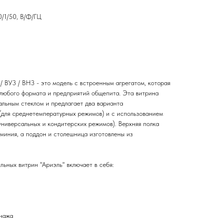
/1/50, В/Ф/ГЦ
 ВУ3 / ВН3 - это модель с встроенным агрегатом, которая
 любого формата и предприятий общепита. Эта витрина
льным стеклом и предлагает два варианта
(для среднетемпературных режимов) и с использованием
универсальных и кондитерских режимов). Верхняя полка
миния, а поддон и столешница изготовлены из
ьных витрин "Ариэль" включает в себя:
енажа