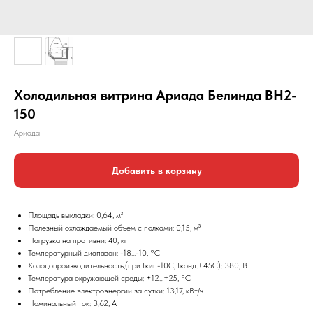
Холодильная витрина Ариада Белинда ВН2-
150
Ариада
Добавить в корзину
Площадь выкладки: 0,64, м²
Полезный охлаждаемый объем с полками: 0,15, м³
Нагрузка на противни: 40, кг
Температурный диапазон: -18...-10, °С
Холодопроизводительность,(при tкип-10С, tконд.+45С): 380, Вт
Температура окружающей среды: +12...+25, °С
Потребление электроэнергии за сутки: 13,17, кВт/ч
Номинальный ток: 3,62, А