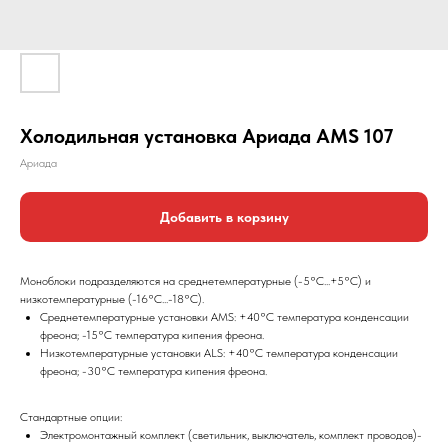
Холодильная установка Ариада AMS 107
Ариада
Добавить в корзину
Моноблоки подразделяются на среднетемпературные (-5°С...+5°С) и
низкотемпературные (-16°С...-18°С).
Среднетемпературные установки AMS: +40°С температура конденсации
фреона; -15°С температура кипения фреона.
Низкотемпературные установки ALS: +40°С температура конденсации
фреона; -30°С температура кипения фреона.
Стандартные опции:
Электромонтажный комплект (светильник, выключатель, комплект проводов)-