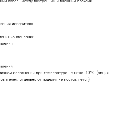
ный кабель между внутренним и внешним блоками.
вания испарителя
ления конденсации
авления
авления
уличном исполнении при температуре не ниже -10°С (опция
овителем, отдельно от изделия не поставляется).