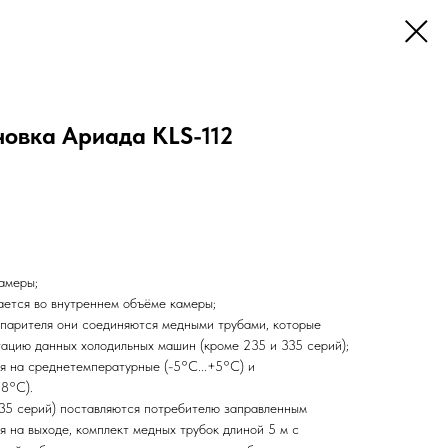
новка Ариада KLS-112
амеры;
ается во внутреннем объёме камеры;
спарителя они соединяются медными трубами, которые
тацию данных холодильных машин (кроме 235 и 335 серий);
 на среднетемпературные (-5°С...+5°С) и
18°С).
35 серий) поставляются потребителю заправленным
я на выходе, комплект медных трубок длиной 5 м с