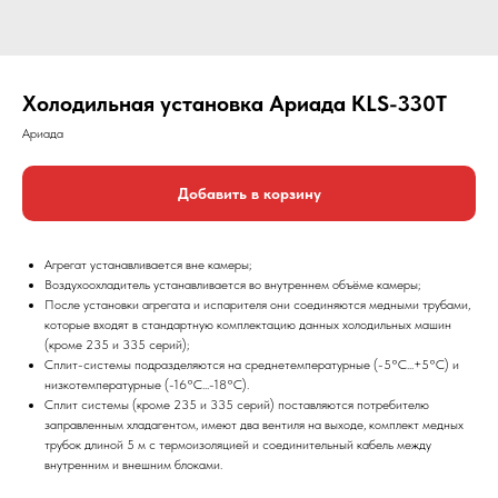
Холодильная установка Ариада KLS-330T
Ариада
Добавить в корзину
Агрегат устанавливается вне камеры;
Воздухоохладитель устанавливается во внутреннем объёме камеры;
После установки агрегата и испарителя они соединяются медными трубами,
которые входят в стандартную комплектацию данных холодильных машин
(кроме 235 и 335 серий);
Сплит-системы подразделяются на среднетемпературные (-5°С...+5°С) и
низкотемпературные (-16°С...-18°С).
Сплит системы (кроме 235 и 335 серий) поставляются потребителю
заправленным хладагентом, имеют два вентиля на выходе, комплект медных
трубок длиной 5 м с термоизоляцией и соединительный кабель между
внутренним и внешним блоками.