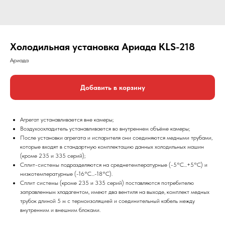
Холодильная установка Ариада KLS-218
Ариада
Добавить в корзину
Агрегат устанавливается вне камеры;
Воздухоохладитель устанавливается во внутреннем объёме камеры;
После установки агрегата и испарителя они соединяются медными трубами,
которые входят в стандартную комплектацию данных холодильных машин
(кроме 235 и 335 серий);
Сплит-системы подразделяются на среднетемпературные (-5°С...+5°С) и
низкотемпературные (-16°С...-18°С).
Сплит системы (кроме 235 и 335 серий) поставляются потребителю
заправленным хладагентом, имеют два вентиля на выходе, комплект медных
трубок длиной 5 м с термоизоляцией и соединительный кабель между
внутренним и внешним блоками.