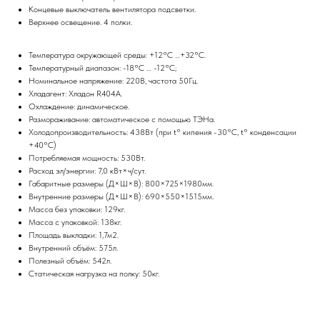
Концевые выключатель вентилятора подсветки.
Верхнее освещение. 4 полки.
Температура окружающей среды: +12°С …+32°С.
Температурный диапазон: -18°С … -12°С;
Номинальное напряжение: 220В, частота 50Гц.
Хладагент: Хладон R404А.
Охлаждение: динамическое.
Размораживание: автоматическое с помощью ТЭНа.
Холодопроизводительность: 438Вт (при t° кипения -30°С, t° конденсации
+40°С)
Потребляемая мощность: 530Вт.
Расход эл/энергии: 7,0 кВт×ч/сут.
Габаритные размеры (Д×Ш×В): 800×725×1980мм.
Внутренние размеры (Д×Ш×В): 690×550×1515мм.
Масса без упаковки: 129кг.
Масса с упаковкой: 138кг.
Площадь выкладки: 1,7м2.
Внутренний объём: 575л.
Полезный объём: 542л.
Статическая нагрузка на полку: 50кг.