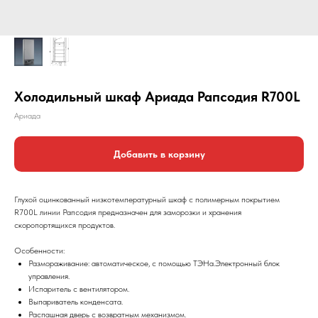
Холодильный шкаф Ариада Рапсодия R700L
Ариада
Добавить в корзину
Глухой оцинкованный низкотемпературный шкаф с полимерным покрытием
R700L линии Рапсодия предназначен для заморозки и хранения
скоропортящихся продуктов.
Особенности:
Размораживание: автоматическое, с помощью ТЭНа.Электронный блок
управления.
Испаритель с вентилятором.
Выпариватель конденсата.
Распашная дверь с возвратным механизмом.