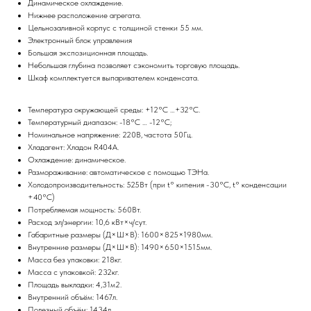
Динамическое охлаждение.
Нижнее расположение агрегата.
Цельнозаливной корпус с толщиной стенки 55 мм.
Электронный блок управления
Большая экспозиционная площадь.
Небольшая глубина позволяет сэкономить торговую площадь.
Шкаф комплектуется выпаривателем конденсата.
Температура окружающей среды: +12°С …+32°С.
Температурный диапазон: -18°С … -12°С;
Номинальное напряжение: 220В, частота 50Гц.
Хладагент: Хладон R404А.
Охлаждение: динамическое.
Размораживание: автоматическое с помощью ТЭНа.
Холодопроизводительность: 525Вт (при t° кипения -30°С, t° конденсации
+40°С)
Потребляемая мощность: 560Вт.
Расход эл/энергии: 10,6 кВт×ч/сут.
Габаритные размеры (Д×Ш×В): 1600×825×1980мм.
Внутренние размеры (Д×Ш×В): 1490×650×1515мм.
Масса без упаковки: 218кг.
Масса с упаковкой: 232кг.
Площадь выкладки: 4,31м2.
Внутренний объём: 1467л.
Полезный объём: 1434л.