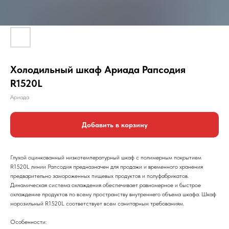
Холодильный шкаф Ариада Рапсодия
R1520L
Ариада
Добавить в корзину
Глухой оцинкованный низкотемпературный шкаф с полимерным покрытием
R1520L линии Рапсодия предназначен для продажи и временного хранения
предварительно замороженных пищевых продуктов и полуфабрикатов.
Динамическая система охлаждения обеспечивает равномерное и быстрое
охлаждение продуктов по всему пространству внутреннего объема шкафа. Шкаф
морозильный R1520L соответствует всем санитарным требованиям.
Особенности: