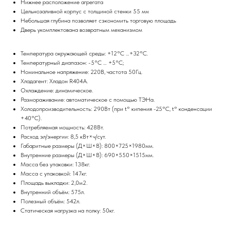
Нижнее расположение агрегата
Цельнозаливной корпус с толщиной стенки 55 мм
Небольшая глубина позволяет сэкономить торговую площадь
Дверь укомплектована возвратным механизмом
Температура окружающей среды: +12°С …+32°С.
Температурный диапазон: -5°С … +5°С;
Номинальное напряжение: 220В, частота 50Гц.
Хладагент: Хладон R404А.
Охлаждение: динамическое.
Размораживание: автоматическое с помощью ТЭНа.
Холодопроизводительность: 290Вт (при t° кипения -25°С, t° конденсации
+40°С).
Потребляемая мощность: 428Вт.
Расход эл/энергии: 8,5 кВт×ч/сут.
Габаритные размеры (Д×Ш×В): 800×725×1980мм.
Внутренние размеры (Д×Ш×В): 690×550×1515мм.
Масса без упаковки: 138кг.
Масса с упаковкой: 147кг.
Площадь выкладки: 2,0м2.
Внутренний объём: 575л.
Полезный объём: 542л.
Статическая нагрузка на полку: 50кг.