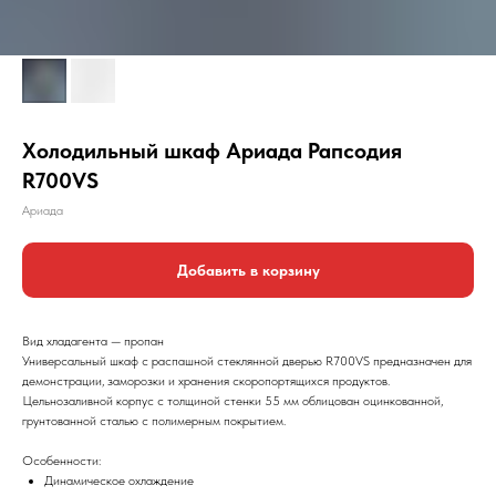
Холодильный шкаф Ариада Рапсодия
R700VS
Ариада
Добавить в корзину
Вид хладагента — пропан
Универсальный шкаф с распашной стеклянной дверью R700VS предназначен для
демонстрации, заморозки и хранения скоропортящихся продуктов.
Цельнозаливной корпус с толщиной стенки 55 мм облицован оцинкованной,
грунтованной сталью с полимерным покрытием.
Особенности:
Динамическое охлаждение