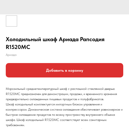
Холодильный шкаф Ариада Рапсодия
R1520MC
Ариада
Добавить в корзину
Морозильный среднетемпературный шкаф с распашной стеклянной дверью
R1520MС предназначен для демонстрации, продажи, и временного хранения
предварительно охлажденных пищевых продуктов и полуфабрикатов.
Шкаф холодильный комплектуется импортным блоком управления и
компрессором. Динамическая система охлаждения обеспечивает равномерное и
быстрое охлаждение продуктов по всему пространству внутреннего объема
шкафа. Шкаф холодильный R1520MС соответствует всем санитарным
требованиям.