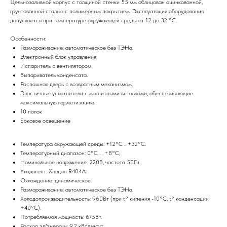
Цельнозаливной корпус с толщиной стенки 55 мм облицован оцинкованной,
грунтованной сталью с полимерным покрытием. Эксплуатация оборудования
допускается при температуре окружающей среды от 12 до 32 °C.
Особенности:
Размораживание: автоматическое без ТЭНа.
Электронный блок управления.
Испаритель с вентилятором.
Выпариватель конденсата.
Распашная дверь с возвратным механизмом.
Эластичные уплотнители с магнитными вставками, обеспечивающие
максимальную герметизацию.
10 полок
Боковое освещение
Температура окружающей среды: +12°С …+32°С.
Температурный диапазон: 0°С … +8°С;
Номинальное напряжение: 220В, частота 50Гц.
Хладагент: Хладон R404А.
Охлаждение: динамическое.
Размораживание: автоматическое без ТЭНа.
Холодопроизводительность: 960Вт (при t° кипения -10°С, t° конденсации
+40°С).
Потребляемая мощность: 675Вт.
Расход эл/энергии: 9,2 кВт×ч/сут.