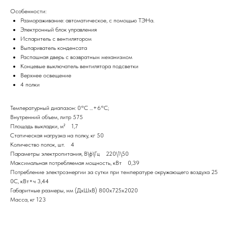
Особенности:
Размораживание: автоматическое, с помощью ТЭНа.
Электронный блок управления
Испаритель с вентилятором
Выпариватель конденсата
Распашная дверь с возвратным механизмом
Концевые выключатель вентилятора подсветки
Верхнее освещение
4 полки
Температурный диапазон: 0°С …+6°С;
Внутренний объем, литр 575
Площадь выкладки, м² 1,7
Статическая нагрузка на полку, кг 50
Количество полок, шт. 4
Параметры электропитания, В\ф\Гц 220\1\50
Максимальная потребляемая мощность, кВт 0,39
Потребление электроэнергии за сутки при температуре окружающего воздуха 25
0С, кВт×ч 3,44
Габаритные размеры, мм (ДхШхВ) 800х725х2020
Масса, кг 123