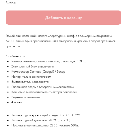
Ариада
Добавить в корзину
Глухой оцинкованный низкотемпературный шкаф с полимерным покрытием
А700L линии Ария предназначен для заморозки и хранения скоропортящихся
продуктов.
Особенности:
Размораживание: автоматическое, с помощью ТЭНа.
Электронный блок управления
Компрессор Danfoss (Cubigel) / Secop
Испаритель с вентилятором
Выпариватель конденсата
Распашная дверь с возвратным механизмом
Концевые выключатель вентилятора подсветки
Верхнее освещение
4 полки
Температура окружающей среды: +12°С …+32°С.
Температурный диапазон: -18°С … -12°С;
Номинальное напряжение: 220В, частота 50Гц.