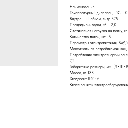
Наименование
Температурный диапазон, 0С 0
Внутренний объем, литр 575
Площадь выкладки, м² 2,0
Статическая нагрузка на полку, кг
Количество полок, шт. 5
Параметры электропитания, В\ф\Г
Максимальная потребляемая мощн
Потребление электроэнергии за с
7,2
Габаритные размеры, мм (Д×Ш×В
Масса, кг 138
Хладагент R404А
Класс защиты электрооборудова