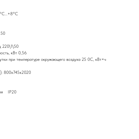
°С...+8°С
 50
ц 220\1\50
ость, кВт 0,56
утки при температуре окружающего воздуха 25 0С, кВт×ч
): 800х745х2020
ния IP20