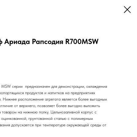
ф Ариада Рапсодия R700MSW
 MSW серии предназначен для демонстрации, охлаждения
ропортящихся продуктов и напитков на предприятиях
я. Нижнее расположение агрегата является более выгодным
отличие от верхнего, позволяет более выгодно выложить
за товаром на нижнюю полку. Цельнозаливной корпус с
 оцинкованной, грунтованной сталью с полимерным
вания допускается при температуре окружающей среды от