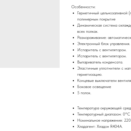
Особенности:
Герметичный цельнозаливной (
полимерным покрытие
Динамическая система охлажд
всех полках.
Размораживание: автоматичес
Электронный блок управления.
Испаритель с вентилятором.
Испаритель с вентилятором.
Выпариватель конденсата.
Эластичные уплотнители с ма
герметизацию.
Концевые выключатели вентиля
Боковое освещение
5 полок.
Температура окружающей сред
Температурный диапазон: 0°С
Номинальное напряжение: 220В
Хладагент: Хладон R404А.