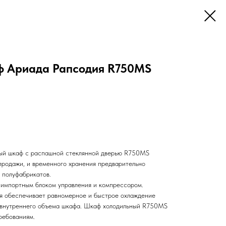
ф Ариада Рапсодия R750MS
ый шкаф с распашной стеклянной дверью R750MS
продажи, и временного хранения предварительно
 полуфабрикатов.
 импортным блоком управления и компрессором.
я обеспечивает равномерное и быстрое охлаждение
у внутреннего объема шкафа. Шкаф холодильный R750MS
ребованиям.