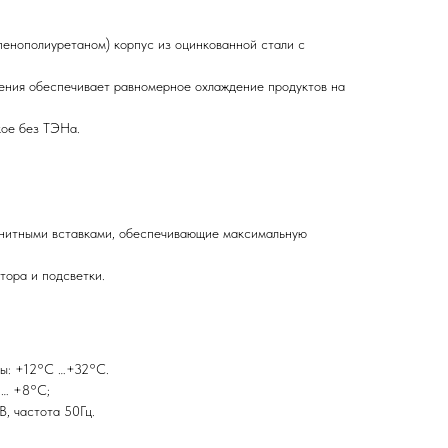
пенополиуретаном) корпус из оцинкованной стали с
ения обеспечивает равномерное охлаждение продуктов на
кое без ТЭНа.
гнитными вставками, обеспечивающие максимальную
тора и подсветки.
ы: +12°С …+32°С.
 … +8°С;
, частота 50Гц.