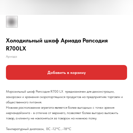
Холодильный шкаф Ариада Рапсодия
R700LX
Ариада
Добавить в корзину
Морозильный шкаф Рапсодия R700 LX предназначен для демонстрации,
заморозки и хранения скоропортящихся продуктов на предприятиях торговли и
общественного питания.
​Нижнее расположение агрегата является более выгодным с точки зрения
мерчандайзинга - в отличие от верхнего, позволяет более выгодно выложить
товар, а клиенту не наклоняться за товаром на нижнюю полку.
Температурный диапазон, 0С -12°С…-18°С